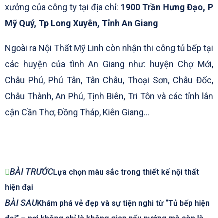
xưởng của công ty tại địa chỉ:
1900 Trần Hưng Đạo, P
Mỹ Quý, Tp Long Xuyên, Tỉnh An Giang
Ngoài ra Nội Thất Mỹ Linh còn nhận thi công tủ bếp tại
các huyện của tình An Giang như: huyện Chợ Mới,
Châu Phú, Phú Tân, Tân Châu, Thoại Sơn, Châu Đốc,
Châu Thành, An Phú, Tịnh Biên, Tri Tôn và các tỉnh lân
cận Cần Thơ, Đồng Tháp, Kiên Giang…
Prev
Tiếp
BÀI TRƯỚC
Lựa chọn màu sắc trong thiết kế nội thất
theo
hiện đại
BÀI SAU
Khám phá vẻ đẹp và sự tiện nghi từ “Tủ bếp hiện