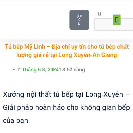
Nhảy
Cart
tới
Tìm
Tìm
0
₫
Men
0
nội
kiếm
kiếm
Văn P
Phòng Ng
Bàn Ghế So
Bàn Họ
Bộ Bàn Ă
Ghế Làm Việ
dung
Tủ bếp Mỹ Linh – Địa chỉ uy tín cho tủ bếp chất
lượng giá rẻ tại Long Xuyên-An Giang
Tháng 6 8, 2024
8:52 sáng
Xưởng nội thất tủ bếp tại Long Xuyên –
Giải pháp hoàn hảo cho không gian bếp
của bạn