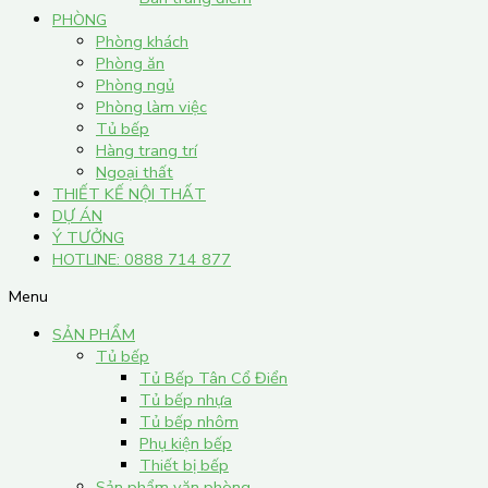
PHÒNG
Phòng khách
Phòng ăn
Phòng ngủ
Phòng làm việc
Tủ bếp
Hàng trang trí
Ngoại thất
THIẾT KẾ NỘI THẤT
DỰ ÁN
Ý TƯỞNG
HOTLINE: 0888 714 877
Menu
SẢN PHẨM
Tủ bếp
Tủ Bếp Tân Cổ Điển
Tủ bếp nhựa
Tủ bếp nhôm
Phụ kiện bếp
Thiết bị bếp
Sản phẩm văn phòng