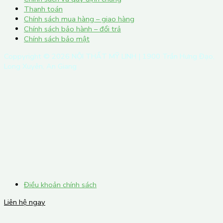
Thanh toán
Chính sách mua hàng – giao hàng
Chính sách bảo hành – đổi trả
Chính sách bảo mật
Coppyright ©
2026
NỘI THẤT MỸ LINH | 1900 Trần Hưng Đạo,
Long Xuyên, An Giang
Điều khoản chính sách
Liên hệ ngay