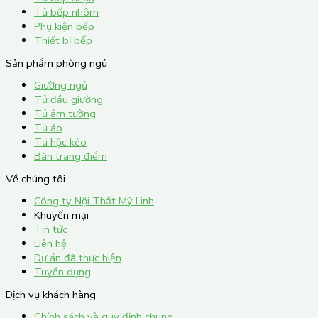
Tủ bếp nhôm
Phụ kiện bếp
Thiết bị bếp
Sản phẩm phòng ngủ
Giường ngủ
Tủ đầu giường
Tủ âm tường
Tủ áo
Tủ hộc kéo
Bàn trang điểm
Về chúng tôi
Công ty Nội Thất Mỹ Linh
Khuyến mại
Tin tức
Liên hệ
Dự án đã thực hiện
Tuyển dụng
Dịch vụ khách hàng
Chính sách và quy định chung