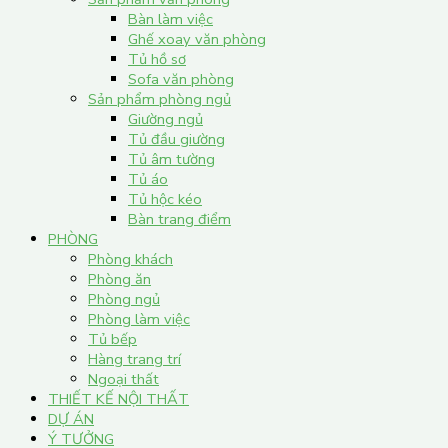
Bàn làm việc
Ghế xoay văn phòng
Tủ hồ sơ
Sofa văn phòng
Sản phẩm phòng ngủ
Giường ngủ
Tủ đầu giường
Tủ âm tường
Tủ áo
Tủ hộc kéo
Bàn trang điểm
PHÒNG
Phòng khách
Phòng ăn
Phòng ngủ
Phòng làm việc
Tủ bếp
Hàng trang trí
Ngoại thất
THIẾT KẾ NỘI THẤT
DỰ ÁN
Ý TƯỞNG