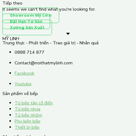
Tiếp theo
It seems we can't find what you're looking for.
Showroom Mỹ Linh
Đặt Hẹn Tư Vấn
Xưởng Sản Xuất
MỸ LINH
Trung thực - Phát triển - Trao giá trị - Nhân quả
0888 714 877
Contact@noithatmylinh.com
Facebook
Youtube
Sản phẩm về bếp
Tủ bếp tân cổ điển
Tủ bếp nhựa
Tủ bếp nhôm
Phụ kiện bếp
Thiết bị bếp