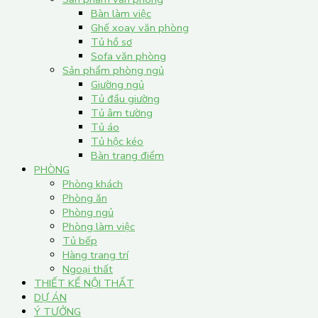
Bàn làm việc
Ghế xoay văn phòng
Tủ hồ sơ
Sofa văn phòng
Sản phẩm phòng ngủ
Giường ngủ
Tủ đầu giường
Tủ âm tường
Tủ áo
Tủ hộc kéo
Bàn trang điểm
PHÒNG
Phòng khách
Phòng ăn
Phòng ngủ
Phòng làm việc
Tủ bếp
Hàng trang trí
Ngoại thất
THIẾT KẾ NỘI THẤT
DỰ ÁN
Ý TƯỞNG