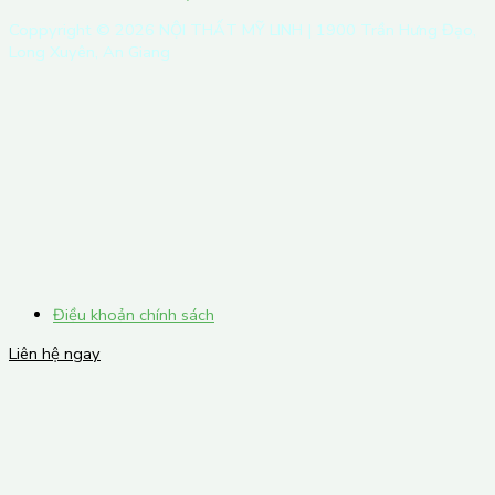
Coppyright ©
2026
NỘI THẤT MỸ LINH | 1900 Trần Hưng Đạo,
Long Xuyên, An Giang
Điều khoản chính sách
Liên hệ ngay