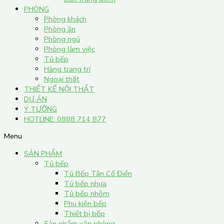
PHÒNG
Phòng khách
Phòng ăn
Phòng ngủ
Phòng làm việc
Tủ bếp
Hàng trang trí
Ngoại thất
THIẾT KẾ NỘI THẤT
DỰ ÁN
Ý TƯỞNG
HOTLINE: 0888 714 877
Menu
SẢN PHẨM
Tủ bếp
Tủ Bếp Tân Cổ Điển
Tủ bếp nhựa
Tủ bếp nhôm
Phụ kiện bếp
Thiết bị bếp
Sản phẩm văn phòng