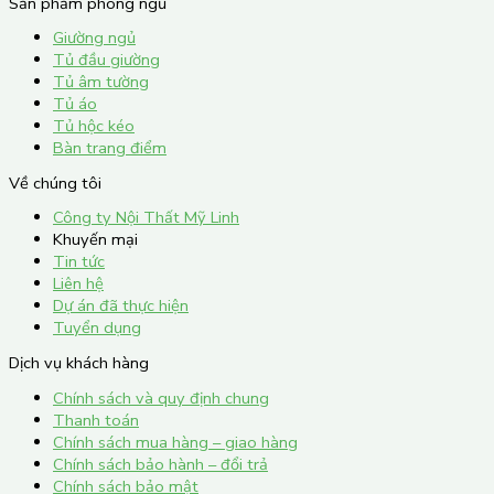
Sản phẩm phòng ngủ
Giường ngủ
Tủ đầu giường
Tủ âm tường
Tủ áo
Tủ hộc kéo
Bàn trang điểm
Về chúng tôi
Công ty Nội Thất Mỹ Linh
Khuyến mại
Tin tức
Liên hệ
Dự án đã thực hiện
Tuyển dụng
Dịch vụ khách hàng
Chính sách và quy định chung
Thanh toán
Chính sách mua hàng – giao hàng
Chính sách bảo hành – đổi trả
Chính sách bảo mật