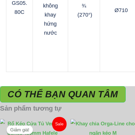
GS05.
không
¾
Ø710
80C
khay
(270°)
hứng
nước
CÓ THỂ BẠN QUAN TÂM
Sản phẩm tương tự
Giá
Giá
Sale
gốc
hiện
Giảm giá!
là:
tại