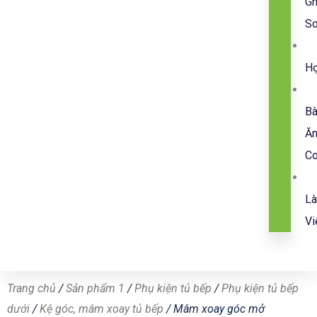
G
So
H
B
Ă
C
L
Vi
Trang chủ
/
Sản phẩm 1
/
Phụ kiện tủ bếp
/
Phụ kiện tủ bếp
dưới
/
Kệ góc, mâm xoay tủ bếp
/ Mâm xoay góc mở