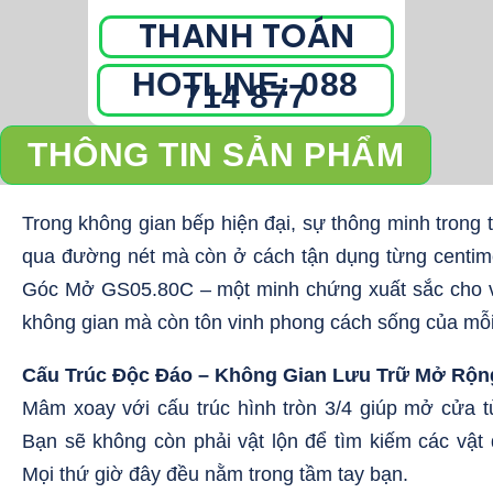
GS05.80C
THANH TOÁN
số
lượng
HOTLINE: 088
714 877
THÔNG TIN SẢN PHẨM
Trong không gian bếp hiện đại, sự thông minh trong t
qua đường nét mà còn ở cách tận dụng từng centi
Góc Mở GS05.80C – một minh chứng xuất sắc cho vi
không gian mà còn tôn vinh phong cách sống của mỗi
Cấu Trúc Độc Đáo – Không Gian Lưu Trữ Mở Rộn
Mâm xoay với cấu trúc hình tròn 3/4 giúp mở cửa t
Bạn sẽ không còn phải vật lộn để tìm kiếm các vật
Mọi thứ giờ đây đều nằm trong tầm tay bạn.