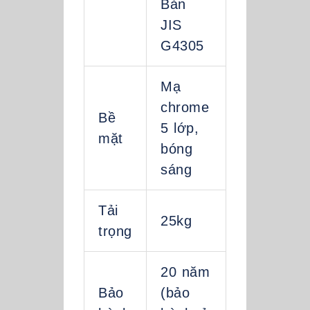
Bản
JIS
G4305
Mạ
chrome
Bề
5 lớp,
mặt
bóng
sáng
Tải
25kg
trọng
20 năm
Bảo
(bảo