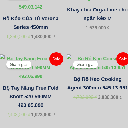
1,850,000 ₫.
là:
Khay chia Orga-Line cho
1,480,000 ₫.
ngăn kéo M
Rổ Kéo Cửa Tủ Verona
Series 450mm
1,526,000
₫
1,850,000
₫
1,480,000
₫
Giá
Giá
Giá
Gi
Sale
Sale
gốc
hiện
gốc
hi
Giảm giá!
Giảm giá!
là:
tại
là:
tại
2,403,000 ₫.
là:
4,783,900 ₫.
là:
Bộ Rổ Kéo Cooking
1,923,000 ₫.
3,8
Agent 300mm 545.13.951
Bộ Tay Nâng Free Fold
Short 520-590MM
4,783,900
₫
3,836,000
₫
493.05.890
2,403,000
₫
1,923,000
₫