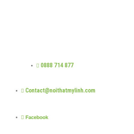
MỸ LINH
Trung thực - Phát triển - Trao giá trị -
Nhân quả
0888 714 877
Contact@noithatmylinh.com
Facebook