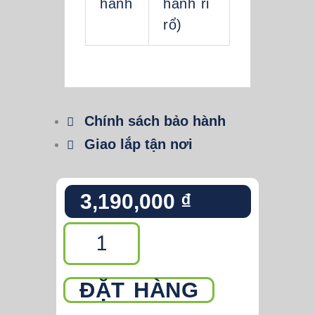
hành
hành rỉ
rổ)
Chính sách bảo hành
Giao lắp tận nơi
3,190,000
₫
Mâm
xoay
góc
ĐẶT HÀNG
mở