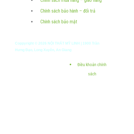
Chính sách mua hàng – giao hàng
Chính sách bảo hành – đổi trả
Chính sách bảo mật
Coppyright ©
2026
NỘI THẤT MỸ LINH | 1900 Trần
Hưng Đạo, Long Xuyên, An Giang
Điều khoản chính
sách