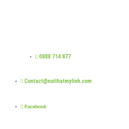
MỸ LINH
Trung thực - Phát triển - Trao giá trị -
Nhân quả
0888 714 877
Contact@noithatmylinh.com
Facebook