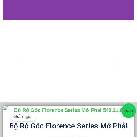
Previous
Tiếp
theo
Giá
Giá
Sale
Giảm giá!
gốc
hiện
Bộ Rổ Góc Florence Series Mở Phải
là:
tại