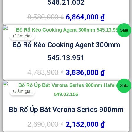
8,580,000 ₫.
là:
548.21.002
6,864,000
8,580,000
₫
6,864,000
₫
Giá
Giá
Sale
Giảm giá!
gốc
hiện
Bộ Rổ Kéo Cooking Agent 300mm
là:
tại
4,783,900 ₫.
là:
545.13.951
3,836,000
4,783,900
₫
3,836,000
₫
Giá
Giá
Sale
Giảm giá!
gốc
hiện
là:
tại
Bộ Rổ Úp Bát Verona Series 900mm
2,690,000 ₫.
là:
2,152,000
2,690,000
₫
2,152,000
₫