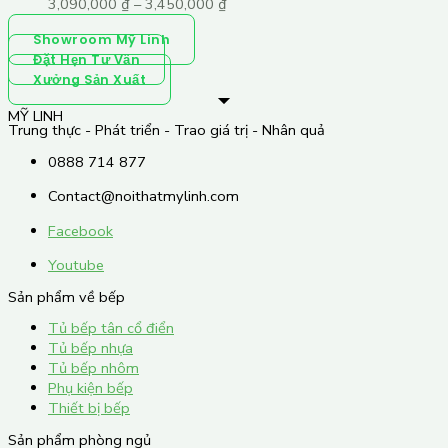
3,090,000
₫
–
3,450,000
₫
Showroom Mỹ Linh
Đặt Hẹn Tư Vấn
Xưởng Sản Xuất
MỸ LINH
Trung thực - Phát triển - Trao giá trị - Nhân quả
0888 714 877
Contact@noithatmylinh.com
Facebook
Youtube
Sản phẩm về bếp
Tủ bếp tân cổ điển
Tủ bếp nhựa
Tủ bếp nhôm
Phụ kiện bếp
Thiết bị bếp
Sản phẩm phòng ngủ