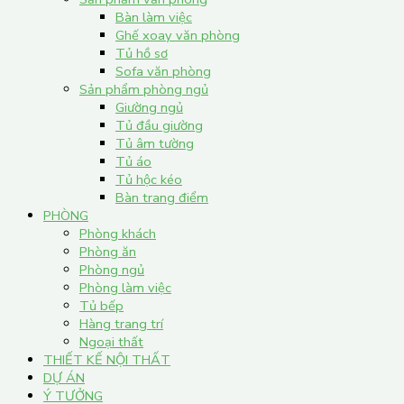
Bàn làm việc
Ghế xoay văn phòng
Tủ hồ sơ
Sofa văn phòng
Sản phẩm phòng ngủ
Giường ngủ
Tủ đầu giường
Tủ âm tường
Tủ áo
Tủ hộc kéo
Bàn trang điểm
PHÒNG
Phòng khách
Phòng ăn
Phòng ngủ
Phòng làm việc
Tủ bếp
Hàng trang trí
Ngoại thất
THIẾT KẾ NỘI THẤT
DỰ ÁN
Ý TƯỞNG