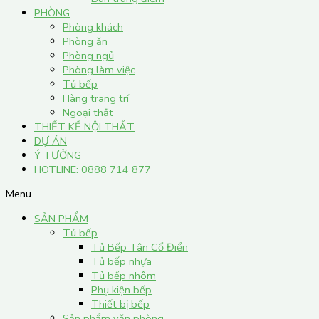
PHÒNG
Phòng khách
Phòng ăn
Phòng ngủ
Phòng làm việc
Tủ bếp
Hàng trang trí
Ngoại thất
THIẾT KẾ NỘI THẤT
DỰ ÁN
Ý TƯỞNG
HOTLINE: 0888 714 877
Menu
SẢN PHẨM
Tủ bếp
Tủ Bếp Tân Cổ Điển
Tủ bếp nhựa
Tủ bếp nhôm
Phụ kiện bếp
Thiết bị bếp
Sản phẩm văn phòng