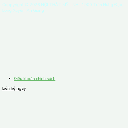
Coppyright ©
2026
NỘI THẤT MỸ LINH | 1900 Trần Hưng Đạo,
Long Xuyên, An Giang
Điều khoản chính sách
Liên hệ ngay