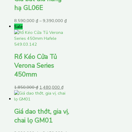
hạ GL06E
8,590,000
₫
–
9,390,000
₫
Sale
Rổ Kéo Cửa Tủ
Verona Series
450mm
1,850,000
₫
1,480,000
₫
Giá dao thớt, gia vị,
chai lọ GM01