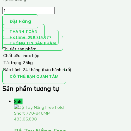
Đặt Hàng
THANH TOÁN
Hotline: 088 714 877
THÔNG TIN SẢN PHẨM
Chi tiết sản phẩm
Chất liệu
inox hộp
Tải trọng
25kg
Bảo hành
24 tháng (bảo hành rỉ rổ)
CÓ THỂ BẠN QUAN TÂM
Sản phẩm tương tự
Sale