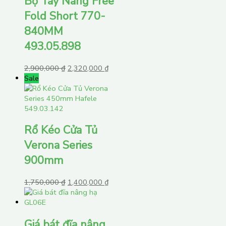
Bộ Tay Nâng Free
Fold Short 770-
840MM
493.05.898
2,900,000
₫
2,320,000
₫
Sale
Rổ Kéo Cửa Tủ
Verona Series
900mm
1,750,000
₫
1,400,000
₫
Giá bát đĩa nâng