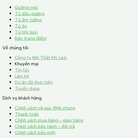
Giường ngủ
Tủ đầu giường
Tủ âm tường
Tủ áo
Tủ hộc kéo
Bàn trang điểm
Về chúng tôi
Công ty Nội Thất Mỹ Linh
Khuyến mại
Tin tức
Liên hệ
Dự án đã thực hiện
Tuyển dụng
Dịch vụ khách hàng
Chính sách và quy định chung
Thanh toán
Chính sách mua hàng – giao hàng
Chính sách bảo hành – đổi trả
Chính sách bảo mật