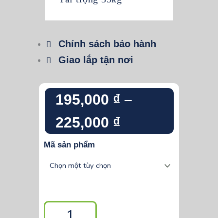
Chính sách bảo hành
Giao lắp tận nơi
Khoảng
195,000
₫
–
giá:
225,000
₫
từ
Ray
Mã sản phẩm
bi
195,000 ₫
3
đến
tầng
giảm
225,000 ₫