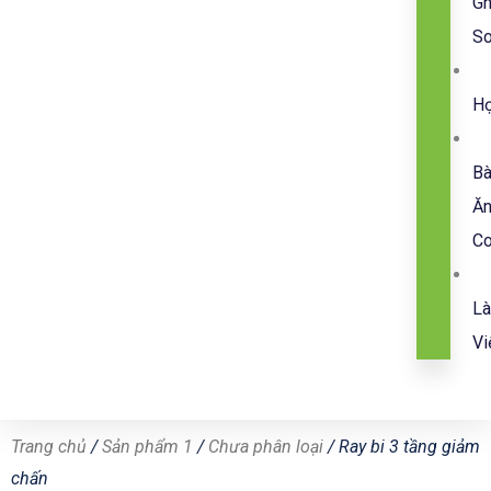
G
So
H
B
Ă
C
L
Vi
Trang chủ
/
Sản phẩm 1
/
Chưa phân loại
/ Ray bi 3 tầng giảm
chấn