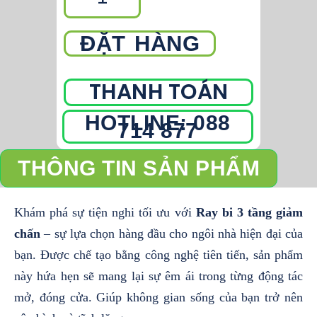
chấn
số
ĐẶT HÀNG
lượng
THANH TOÁN
HOTLINE: 088
714 877
THÔNG TIN SẢN PHẨM
Khám phá sự tiện nghi tối ưu với
Ray bi 3 tầng giảm
chấn
– sự lựa chọn hàng đầu cho ngôi nhà hiện đại của
bạn. Được chế tạo bằng công nghệ tiên tiến, sản phẩm
này hứa hẹn sẽ mang lại sự êm ái trong từng động tác
mở, đóng cửa. Giúp không gian sống của bạn trở nên