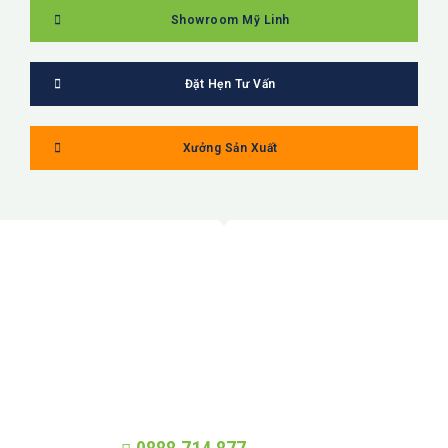
Showroom Mỹ Linh
Đặt Hẹn Tư Vấn
Xưởng Sản Xuất
MỸ LINH
Trung thực - Phát triển - Trao giá trị -
Nhân quả