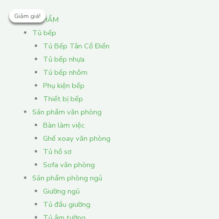
Nhảy
Giá
Giá
Giá
Giá
Giá
Giá
Giá
Giá
Khoảng
Giá
Giảm giá!
Giảm giá!
Giảm giá!
Giảm giá!
tới
để
gốc
gốc
gốc
gốc
hiện
hiện
hiện
giá:
hiện
SẢN PHẨM
nội
xoong
là:
là:
là:
là:
tại
tại
tại
từ
tại
Tủ bếp
dung
nồi
8,580,000 ₫.
4,783,900 ₫.
1,750,000 ₫.
16,225,000 ₫.
là:
là:
là:
3,090,000 ₫
là:
Tủ Bếp Tân Cổ Điển
+
6,864,000 ₫.
3,836,000 ₫.
1,400,000 ₫.
đến
12,980,000 ₫.
Tủ bếp nhựa
bát
3,450,000 ₫
Tủ bếp nhôm
đĩa,
Phụ kiện bếp
cánh
Thiết bị bếp
mở
Sản phẩm văn phòng
hoặc
Bàn làm việc
kéo
Ghế xoay văn phòng
MD04N
Tủ hồ sơ
số
Sofa văn phòng
lượng
Sản phẩm phòng ngủ
Giường ngủ
Tủ đầu giường
Tủ âm tường