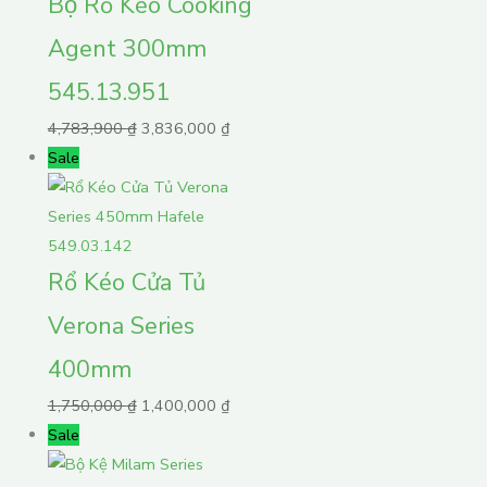
Bộ Rổ Kéo Cooking
Agent 300mm
545.13.951
4,783,900
₫
3,836,000
₫
Sale
Rổ Kéo Cửa Tủ
Verona Series
400mm
1,750,000
₫
1,400,000
₫
Sale