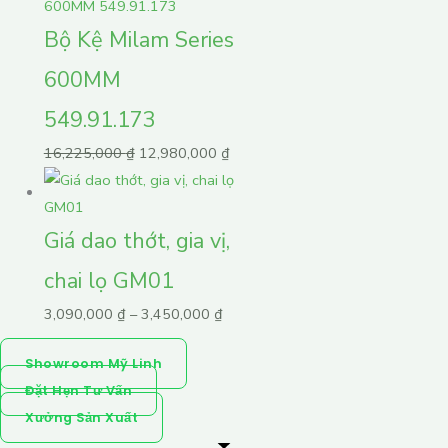
Bộ Kệ Milam Series
600MM
549.91.173
16,225,000
₫
12,980,000
₫
Giá dao thớt, gia vị,
chai lọ GM01
3,090,000
₫
–
3,450,000
₫
Showroom Mỹ Linh
Đặt Hẹn Tư Vấn
Xưởng Sản Xuất