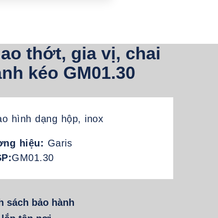
ao thớt, gia vị, chai
cánh kéo GM01.30
ạo hình dạng hộp, inox
ng hiệu:
Garis
SP:
GM01.30
h sách bảo hành