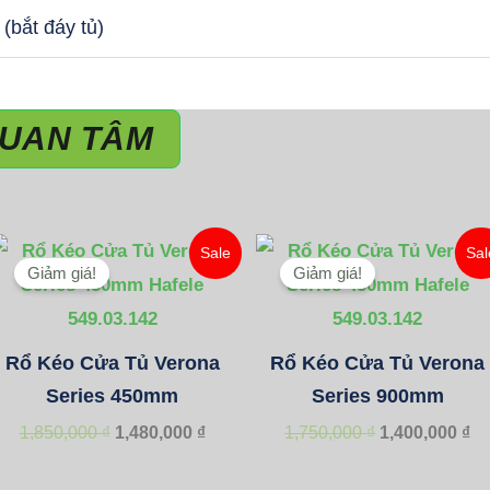
lượng
bắt đáy tủ)
QUAN TÂM
ảng
Giá
Giá
Giá
Gi
Sale
Sal
gốc
hiện
gốc
hi
Giảm giá!
Giảm giá!
là:
tại
là:
tại
0,000 ₫
1,850,000 ₫.
là:
1,750,000 ₫.
là:
1,480,000 ₫.
1,
0,000 ₫
Rổ Kéo Cửa Tủ Verona
Rổ Kéo Cửa Tủ Verona
Series 450mm
Series 900mm
1,850,000
₫
1,480,000
₫
1,750,000
₫
1,400,000
₫