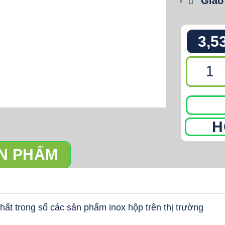
Giao
3,5
Giá
dao
thớt,
gia
H
vị,
chai
ẢN PHẨM
lọ,
cánh
kéo
GM01.30
t trong số các sản phẩm inox hộp trên thị trường
số