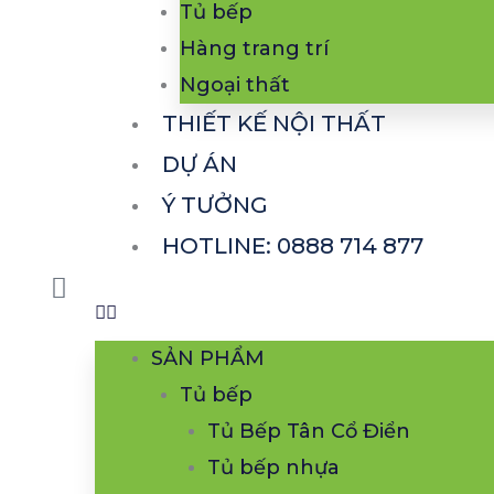
Tủ bếp
Hàng trang trí
Ngoại thất
THIẾT KẾ NỘI THẤT
DỰ ÁN
Ý TƯỞNG
HOTLINE: 0888 714 877
SẢN PHẨM
Tủ bếp
Tủ Bếp Tân Cổ Điển
Tủ bếp nhựa