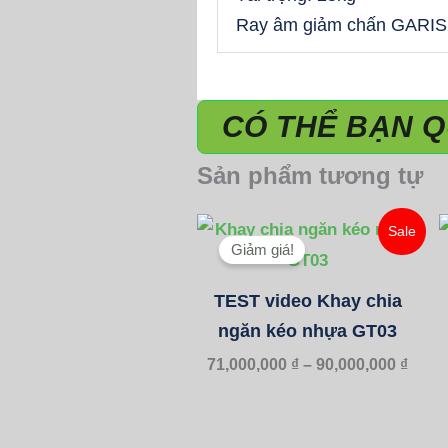
Ray âm giảm chấn GARIS (
CÓ THỂ BẠN 
Sản phẩm tương tự
Kho
Sale
giá:
Giảm giá!
từ
71,00
TEST video Khay chia
đến
90,00
ngăn kéo nhựa GT03
71,000,000
₫
–
90,000,000
₫