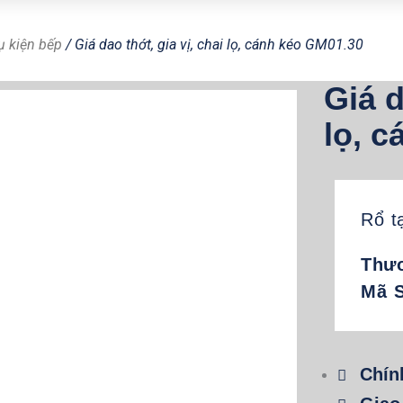
ụ kiện bếp
/ Giá dao thớt, gia vị, chai lọ, cánh kéo GM01.30
Giá d
lọ, 
Rổ t
Thươ
Mã 
Chín