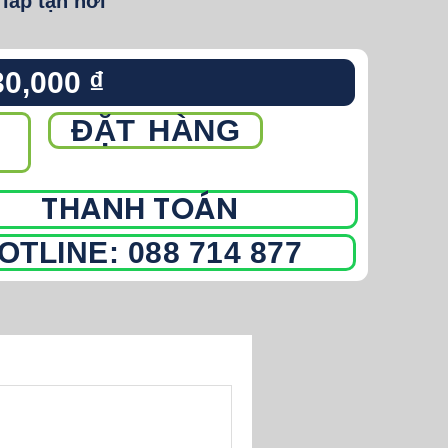
 lắp tận nơi
30,000
₫
ĐẶT HÀNG
THANH TOÁN
OTLINE: 088 714 877