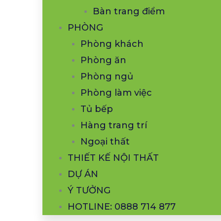
Bàn trang điểm
PHÒNG
Phòng khách
Phòng ăn
Phòng ngủ
Phòng làm việc
Tủ bếp
Hàng trang trí
Ngoại thất
THIẾT KẾ NỘI THẤT
DỰ ÁN
Ý TƯỞNG
HOTLINE: 0888 714 877