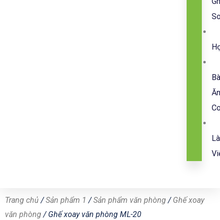
G
So
H
B
Ă
C
L
Vi
Trang chủ
/
Sản phẩm 1
/
Sản phẩm văn phòng
/
Ghế xoay
văn phòng
/ Ghế xoay văn phòng ML-20