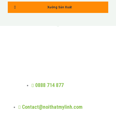
Xưởng Sản Xuất
MỸ LINH
Trung thực - Phát triển - Trao giá trị -
Nhân quả
0888 714 877
Contact@noithatmylinh.com