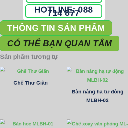
HOTLINE: 088
714 877
THÔNG TIN SẢN PHẨM
CÓ THỂ BẠN QUAN TÂM
Sản phẩm tương tự
Ghế Thư Giãn
Bàn nâng hạ tự động
MLBH-02