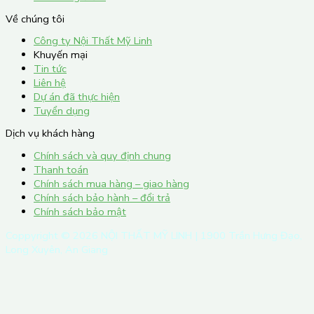
Về chúng tôi
Công ty Nội Thất Mỹ Linh
Khuyến mại
Tin tức
Liên hệ
Dự án đã thực hiện
Tuyển dụng
Dịch vụ khách hàng
Chính sách và quy định chung
Thanh toán
Chính sách mua hàng – giao hàng
Chính sách bảo hành – đổi trả
Chính sách bảo mật
Coppyright ©
2026
NỘI THẤT MỸ LINH | 1900 Trần Hưng Đạo,
Long Xuyên, An Giang