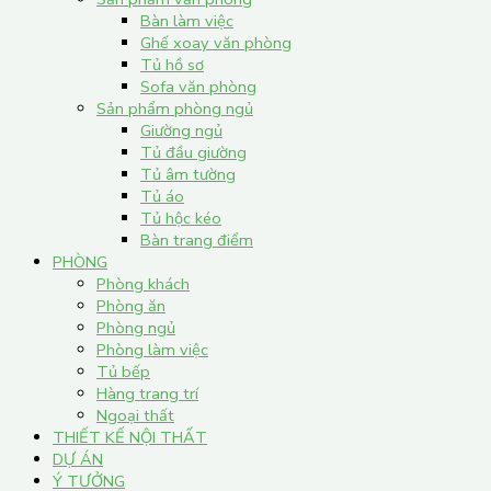
Bàn làm việc
Ghế xoay văn phòng
Tủ hồ sơ
Sofa văn phòng
Sản phẩm phòng ngủ
Giường ngủ
Tủ đầu giường
Tủ âm tường
Tủ áo
Tủ hộc kéo
Bàn trang điểm
PHÒNG
Phòng khách
Phòng ăn
Phòng ngủ
Phòng làm việc
Tủ bếp
Hàng trang trí
Ngoại thất
THIẾT KẾ NỘI THẤT
DỰ ÁN
Ý TƯỞNG