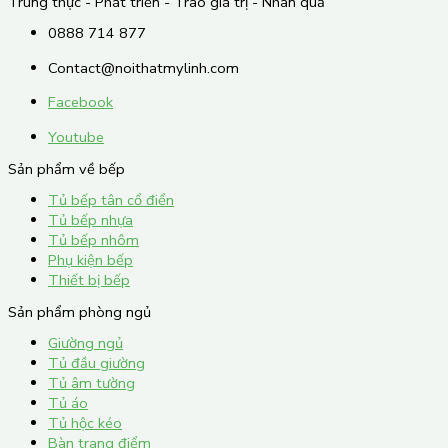
Trung thực - Phát triển - Trao giá trị - Nhân quả
0888 714 877
Contact@noithatmylinh.com
Facebook
Youtube
Sản phẩm về bếp
Tủ bếp tân cổ điển
Tủ bếp nhựa
Tủ bếp nhôm
Phụ kiện bếp
Thiết bị bếp
Sản phẩm phòng ngủ
Giường ngủ
Tủ đầu giường
Tủ âm tường
Tủ áo
Tủ hộc kéo
Bàn trang điểm