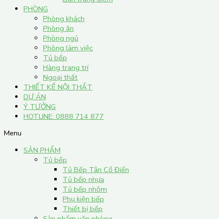
PHÒNG
Phòng khách
Phòng ăn
Phòng ngủ
Phòng làm việc
Tủ bếp
Hàng trang trí
Ngoại thất
THIẾT KẾ NỘI THẤT
DỰ ÁN
Ý TƯỞNG
HOTLINE: 0888 714 877
Menu
SẢN PHẨM
Tủ bếp
Tủ Bếp Tân Cổ Điển
Tủ bếp nhựa
Tủ bếp nhôm
Phụ kiện bếp
Thiết bị bếp
Sản phẩm văn phòng