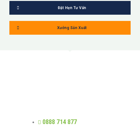
Đặt Hẹn Tư Vấn
Xưởng Sản Xuất
MỸ LINH
Trung thực - Phát triển - Trao giá trị -
Nhân quả
0888 714 877