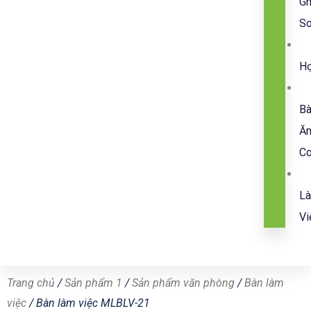
G
So
H
B
Ă
C
L
Vi
Trang chủ
/
Sản phẩm 1
/
Sản phẩm văn phòng
/
Bàn làm
việc
/ Bàn làm việc MLBLV-21