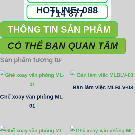
HOTLINE: 088
714 877
THÔNG TIN SẢN PHẨM
CÓ THỂ BẠN QUAN TÂM
Sản phẩm tương tự
Bàn làm việc MLBLV-03
Ghế xoay văn phòng ML-
01