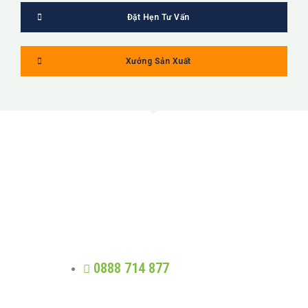
Đặt Hẹn Tư Vấn
Xưởng Sản Xuất
MỸ LINH
Trung thực - Phát triển - Trao giá trị -
Nhân quả
0888 714 877