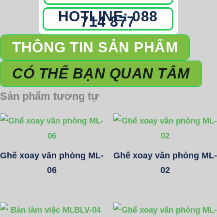
HOTLINE: 088
714 877
THÔNG TIN SẢN PHẨM
CÓ THỂ BẠN QUAN TÂM
Sản phẩm tương tự
Ghế xoay văn phòng ML-
Ghế xoay văn phòng ML-
06
02