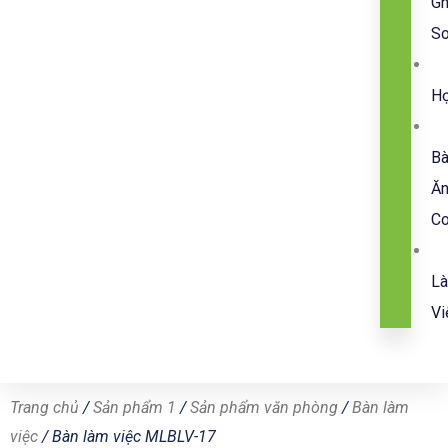
G
So
H
B
Ă
C
L
Vi
Trang chủ
/
Sản phẩm 1
/
Sản phẩm văn phòng
/
Bàn làm
việc
/ Bàn làm việc MLBLV-17