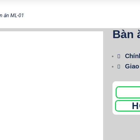
n ăn ML-01
Bàn 
Chín
Giao
H