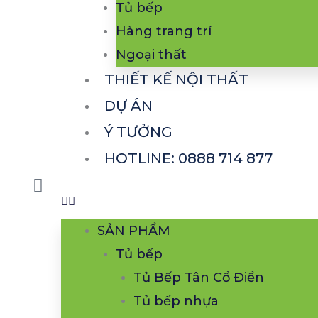
Tủ bếp
Hàng trang trí
Ngoại thất
THIẾT KẾ NỘI THẤT
DỰ ÁN
Ý TƯỞNG
HOTLINE: 0888 714 877
SẢN PHẨM
Tủ bếp
Tủ Bếp Tân Cổ Điển
Tủ bếp nhựa