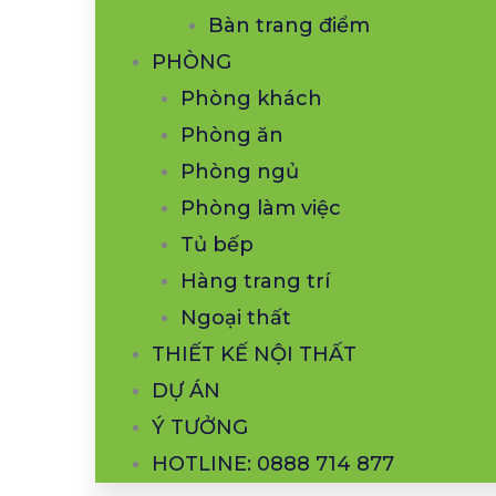
Bàn trang điểm
PHÒNG
Phòng khách
Phòng ăn
Phòng ngủ
Phòng làm việc
Tủ bếp
Hàng trang trí
Ngoại thất
THIẾT KẾ NỘI THẤT
DỰ ÁN
Ý TƯỞNG
HOTLINE: 0888 714 877