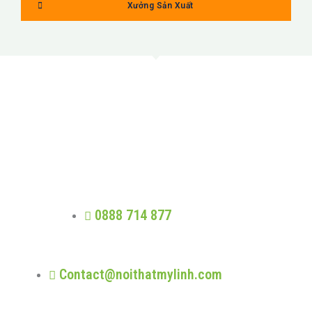
Xưởng Sản Xuất
MỸ LINH
Trung thực - Phát triển - Trao giá trị -
Nhân quả
0888 714 877
Contact@noithatmylinh.com