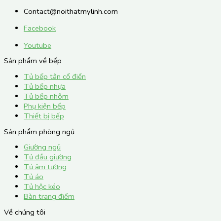
Contact@noithatmylinh.com
Facebook
Youtube
Sản phẩm về bếp
Tủ bếp tân cổ điển
Tủ bếp nhựa
Tủ bếp nhôm
Phụ kiện bếp
Thiết bị bếp
Sản phẩm phòng ngủ
Giường ngủ
Tủ đầu giường
Tủ âm tường
Tủ áo
Tủ hộc kéo
Bàn trang điểm
Về chúng tôi