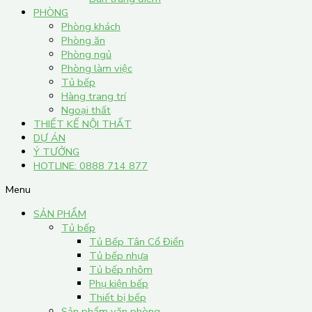
PHÒNG
Phòng khách
Phòng ăn
Phòng ngủ
Phòng làm việc
Tủ bếp
Hàng trang trí
Ngoại thất
THIẾT KẾ NỘI THẤT
DỰ ÁN
Ý TƯỞNG
HOTLINE: 0888 714 877
Menu
SẢN PHẨM
Tủ bếp
Tủ Bếp Tân Cổ Điển
Tủ bếp nhựa
Tủ bếp nhôm
Phụ kiện bếp
Thiết bị bếp
Sản phẩm văn phòng