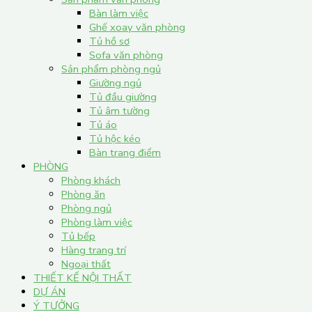
Bàn làm việc
Ghế xoay văn phòng
Tủ hồ sơ
Sofa văn phòng
Sản phẩm phòng ngủ
Giường ngủ
Tủ đầu giường
Tủ âm tường
Tủ áo
Tủ hộc kéo
Bàn trang điểm
PHÒNG
Phòng khách
Phòng ăn
Phòng ngủ
Phòng làm việc
Tủ bếp
Hàng trang trí
Ngoại thất
THIẾT KẾ NỘI THẤT
DỰ ÁN
Ý TƯỞNG