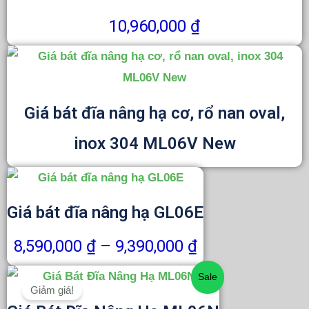
10,960,000
₫
Giá bát đĩa nâng hạ cơ, rổ nan oval,
inox 304 ML06V New
Khoảng
giá:
Giá bát đĩa nâng hạ GL06E
từ
8,590,000 ₫
8,590,000
₫
–
9,390,000
₫
đến
Giá
Giá
Sale
9,390,000 ₫
Giảm giá!
gốc
hiện