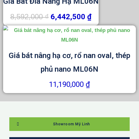
Giá Bát Đĩa Nâng Hạ ML06N
là:
tại
8,592,000 ₫.
là:
8,592,000
₫
6,442,500
₫
6,442,500 ₫.
Giá bát nâng hạ cơ, rổ nan oval, thép
phủ nano ML06N
11,190,000
₫
Showroom Mỹ Linh