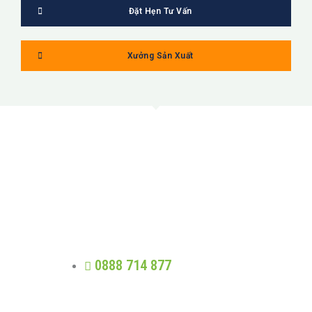
Đặt Hẹn Tư Vấn
Xưởng Sản Xuất
MỸ LINH
Trung thực - Phát triển - Trao giá trị -
Nhân quả
0888 714 877