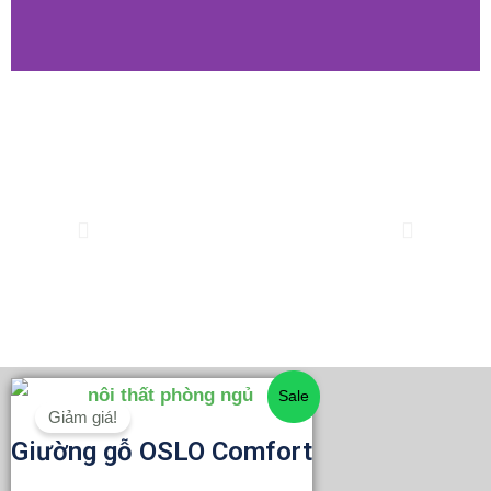
Previous
Tiếp
theo
Giá
Giá
Sale
Giảm giá!
gốc
hiện
Giường gỗ OSLO Comfort
là:
tại