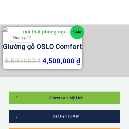
theo
Giá
Giá
Sale
Giảm giá!
gốc
hiện
Giường gỗ OSLO Comfort
là:
tại
5,500,000 ₫.
là:
5,500,000
₫
4,500,000
₫
4,500,000 ₫.
Showroom Mỹ Linh
Đặt Hẹn Tư Vấn