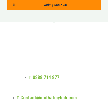
Xưởng Sản Xuất
MỸ LINH
Trung thực - Phát triển - Trao giá trị -
Nhân quả
0888 714 877
Contact@noithatmylinh.com